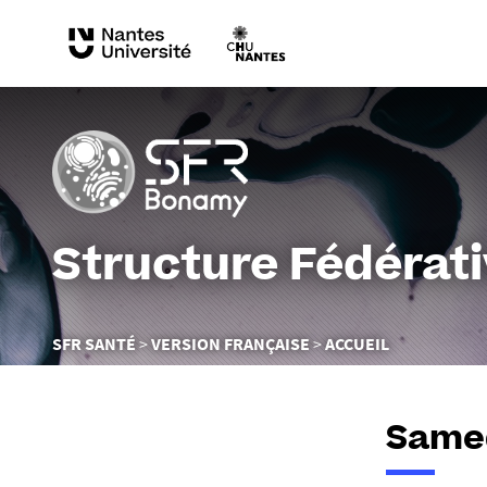
Structure Fédérat
Vous
SFR SANTÉ
VERSION FRANÇAISE
ACCUEIL
êtes
ici :
Samed