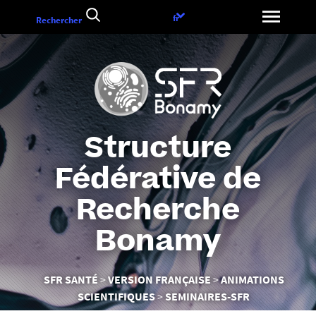
Aller
Choix
fr
Rechercher
au
de
contenu
la
langue
Structure
Fédérative de
Recherche
Bonamy
Vous
SFR SANTÉ
VERSION FRANÇAISE
ANIMATIONS
êtes
SCIENTIFIQUES
SEMINAIRES-SFR
ici :