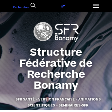
Aller
Choix
fr
Rechercher
au
de
contenu
la
langue
Structure
Fédérative de
Recherche
Bonamy
Vous
SFR SANTÉ
VERSION FRANÇAISE
ANIMATIONS
êtes
SCIENTIFIQUES
SEMINAIRES-SFR
ici :