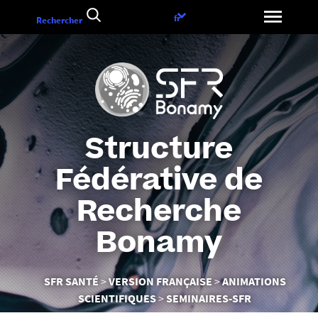
Aller
Choix
fr
Rechercher
au
de
contenu
la
langue
Structure
Fédérative de
Recherche
Bonamy
Vous
SFR SANTÉ
VERSION FRANÇAISE
ANIMATIONS
êtes
SCIENTIFIQUES
SEMINAIRES-SFR
ici :