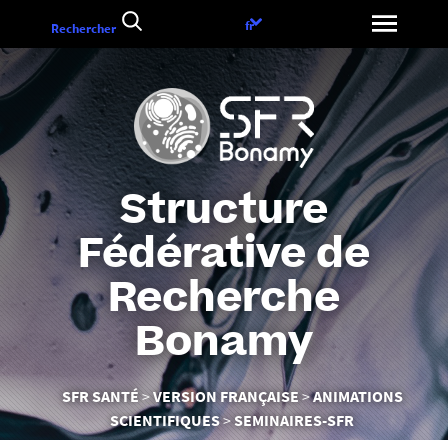
Aller
Choix
fr
Rechercher
au
de
contenu
la
langue
Structure
Fédérative de
Recherche
Bonamy
Vous
SFR SANTÉ
VERSION FRANÇAISE
ANIMATIONS
êtes
SCIENTIFIQUES
SEMINAIRES-SFR
ici :