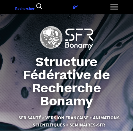
Aller
Choix
fr
Rechercher
au
de
contenu
la
langue
Structure
Fédérative de
Recherche
Bonamy
Vous
SFR SANTÉ
VERSION FRANÇAISE
ANIMATIONS
êtes
SCIENTIFIQUES
SEMINAIRES-SFR
ici :