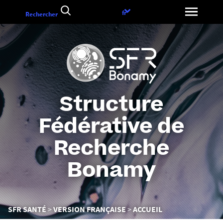
Aller
Choix
fr
Rechercher
au
de
contenu
la
langue
Structure
Fédérative de
Recherche
Bonamy
Vous
SFR SANTÉ
VERSION FRANÇAISE
ACCUEIL
êtes