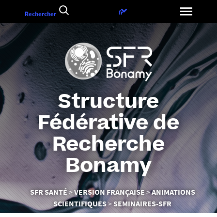
Aller
Choix
fr
Rechercher
au
de
contenu
la
langue
Structure
Fédérative de
Recherche
Bonamy
Vous
SFR SANTÉ
VERSION FRANÇAISE
ANIMATIONS
êtes
SCIENTIFIQUES
SEMINAIRES-SFR
ici :