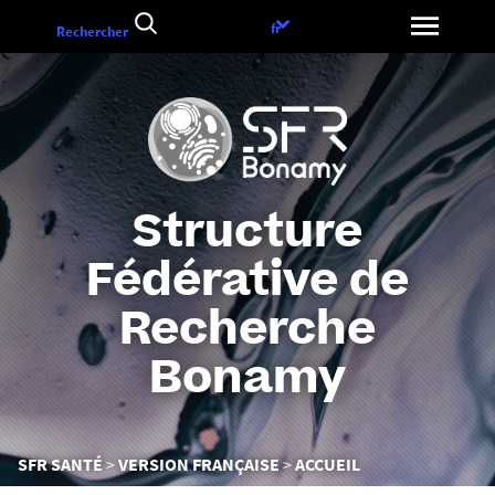
Aller
Choix
fr
Rechercher
au
de
contenu
la
langue
Structure
Fédérative de
Recherche
Bonamy
Vous
SFR SANTÉ
VERSION FRANÇAISE
ACCUEIL
êtes