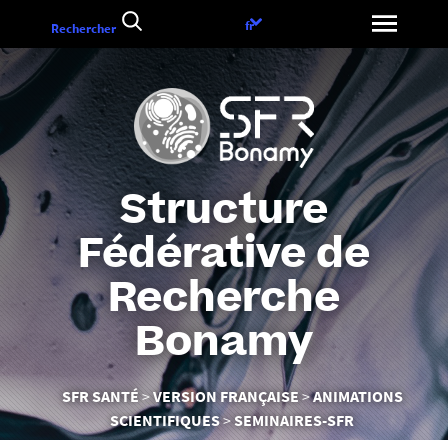
Aller
Choix
fr
Rechercher
au
de
contenu
la
langue
Structure
Fédérative de
Recherche
Bonamy
Vous
SFR SANTÉ
VERSION FRANÇAISE
ANIMATIONS
êtes
SCIENTIFIQUES
SEMINAIRES-SFR
ici :