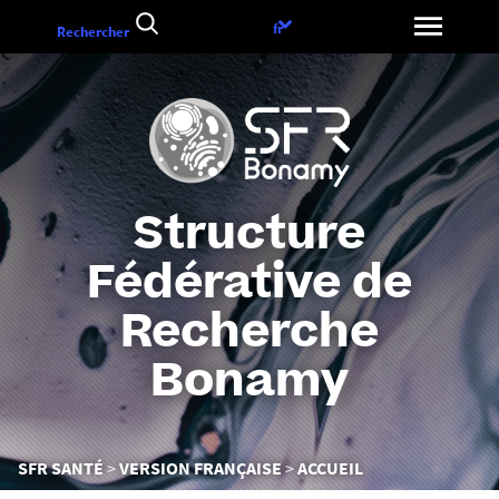
Aller
Choix
fr
Rechercher
au
de
contenu
la
langue
Structure
Fédérative de
Recherche
Bonamy
Vous
SFR SANTÉ
VERSION FRANÇAISE
ACCUEIL
êtes