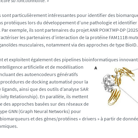
core sa fonctionnalité. »
s sont particulièrement intéressantes pour identifier des biomarq
ons protéiques lors du développement d’une pathologie et identifier
Par exemple, ils sont partenaires du projet ANR POIKTMP-DP (2025
aractériser les partenaires d’interaction de la protéine FAM111B mu
anoïdes musculaires, notamment via des approches de type BioID.
nt et exploitent également des pipelines bioinformatiques innovan
intelligence artificielle et de modélisation
incluant des autoencodeurs génératifs
 procédures de docking automatisé pour la
 ligands, ainsi que des outils d’analyse SAR
ivity Relationship). En parallèle, ils mettent
e des approches basées sur des réseaux de
type GNN (Graph Neural Networks) pour
 biomarqueurs et des gènes/protéines « drivers » à partir de donnée
-omiques.