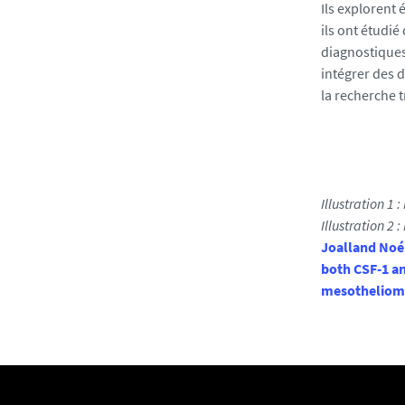
a
Ils explorent
s
ils ont étudi
/
diagnostiques
p
intégrer des 
h
la recherche t
o
t
o
/
l
Illustration 1 
o
Illustration 2 
g
Joalland No
o
both CSF-1 a
-
mesothelioma
i
m
p
a
c