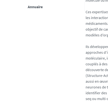
molécule ou en
n
Annuaire
i
Ces expertise
v
les interacti
-
médicaments. 
n
objectif de c
a
modèles d’org
n
t
Ils développe
e
approches
d’
s
moléculaire, 
.
couplés à des
f
découverte de
r
(Structure-Act
/
aussi en œuvr
m
neurones de 
e
identifier des
d
seq ou multi
i