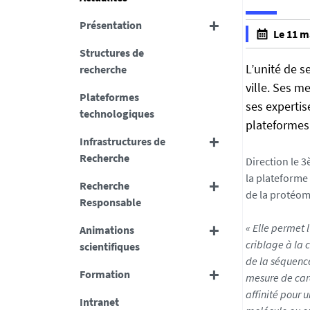
Présentation
h
Le 11 m
t
f
Structures de
t
a
L’unité de s
recherche
p
l
ville. Ses m
s
Plateformes
s
ses expertis
:
technologiques
e
plateformes
/
f
Infrastructures de
/
a
Recherche
s
Direction le 
l
f
la plateforme
s
Recherche
r
de la protéom
e
Responsable
s
a
« Elle permet 
Animations
n
criblage à la 
scientifiques
t
de la séquence
Formation
e
mesure de cara
.
affinité pour 
Intranet
u