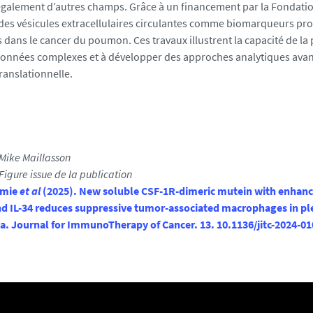
 également d’autres champs. Grâce à un financement par la Fondati
é des vésicules extracellulaires circulantes comme biomarqueurs pr
 dans le cancer du poumon. Ces travaux illustrent la capacité de la
données complexes et à développer des approches analytiques avan
ranslationnelle.
: Mike Maillasson
: Figure issue de la publication
émie
et al
(2025). New soluble CSF-1R-dimeric mutein with enhanc
nd IL-34 reduces suppressive tumor-associated macrophages in pl
. Journal for ImmunoTherapy of Cancer. 13. 10.1136/jitc-2024-0